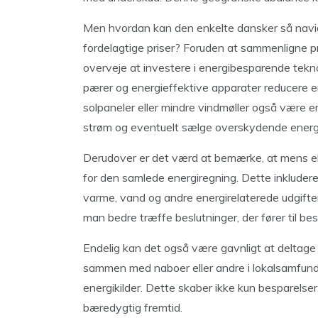
Men hvordan kan den enkelte dansker så navig
fordelagtige priser? Foruden at sammenligne p
overveje at investere i energibesparende tekn
pærer og energieffektive apparater reducere e
solpaneler eller mindre vindmøller også være e
strøm og eventuelt sælge overskydende energi t
Derudover er det værd at bemærke, at mens elpr
for den samlede energiregning. Dette inklude
varme, vand og andre energirelaterede udgifter
man bedre træffe beslutninger, der fører til be
Endelig kan det også være gavnligt at deltage 
sammen med naboer eller andre i lokalsamfunde
energikilder. Dette skaber ikke kun besparelser
bæredygtig fremtid.