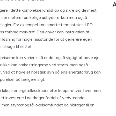
A
ere i dette komplekse landskab og sikre sig de mest
riser mellem forskellige udbydere, kan man også
ologier. For eksempel kan smarte termostater, LED-
ns forbrug markant. Derudover kan installation af
n løsning for nogle husstande for at generere egen
ilbage til nettet.
iserne kan variere, så er det også vigtigt at have øje
rer ikke kun omkostningerne ved strøm, men også
. Ved at have et holistisk syn på ens energiforbrug kan
sparelser på længere sigt.
i lokale energifællesskaber eller kooperativer, hvor man
t investerer i og drager fordel af vedvarende
, men styrker også lokalsamfundet og bidrager til en