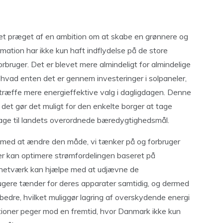
et præget af en ambition om at skabe en grønnere og
ation har ikke kun haft indflydelse på de store
bruger. Det er blevet mere almindeligt for almindelige
n, hvad enten det er gennem investeringer i solpaneler,
t træffe mere energieffektive valg i dagligdagen. Denne
 det gør det muligt for den enkelte borger at tage
rage til landets overordnede bæredygtighedsmål.
ng med at ændre den måde, vi tænker på og forbruger
 der kan optimere strømfordelingen baseret på
e netværk kan hjælpe med at udjævne de
rugere tænder for deres apparater samtidig, og dermed
 bedre, hvilket muliggør lagring af overskydende energi
vationer peger mod en fremtid, hvor Danmark ikke kun