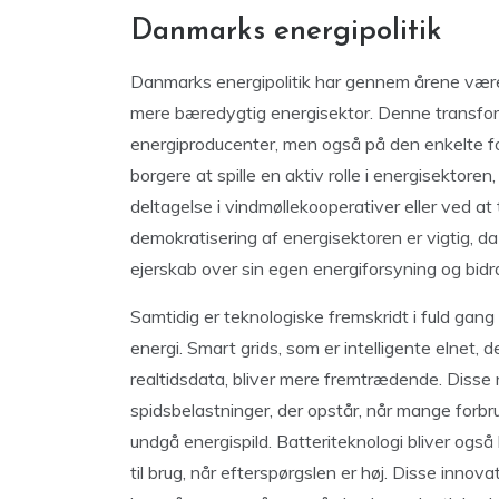
Danmarks energipolitik
Danmarks energipolitik har gennem årene vær
mere bæredygtig energisektor. Denne transform
energiproducenter, men også på den enkelte for
borgere at spille en aktiv rolle i energisektore
deltagelse i vindmøllekooperativer eller ved a
demokratisering af energisektoren er vigtig, da
ejerskab over sin egen energiforsyning og bid
Samtidig er teknologiske fremskridt i fuld ga
energi. Smart grids, som er intelligente elnet,
realtidsdata, bliver mere fremtrædende. Diss
spidsbelastninger, der opstår, når mange forb
undgå energispild. Batteriteknologi bliver også
til brug, når efterspørgslen er høj. Disse inno