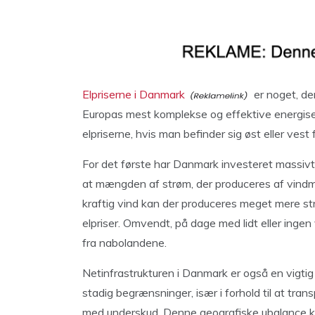
Elpriserne i Danmark
er noget, de
Europas mest komplekse og effektive energisek
elpriserne, hvis man befinder sig øst eller vest
For det første har Danmark investeret massivt 
at mængden af strøm, der produceres af vindmø
kraftig vind kan der produceres meget mere strø
elpriser. Omvendt, på dage med lidt eller ingen 
fra nabolandene.
Netinfrastrukturen i Danmark er også en vigtig
stadig begrænsninger, især i forhold til at tra
med underskud. Denne geografiske ubalance kan 