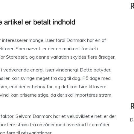
R
r interesserer mange, især fordi Danmark har en af
torer. Som nævnt, er der en markant forskel i
 for Storebælt, og denne variation skyldes flere årsager.
i vedvarende energi, især vindenergi. Dette betyder,
ller, kan svinge meget fra dag til dag. På dage med
m, end der er behov for, og det kan føre til lavere
vind, kan priserne stige, da der skal importeres strøm
 faktor. Selvom Danmark har et veludviklet elnet, er der
D
nsportere strøm fra områder med overskud til områder
føre til prisvariationer.