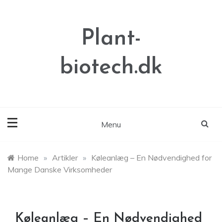
Skip
to
content
Plant-
biotech.dk
Menu
Home
»
Artikler
»
Køleanlæg – En Nødvendighed for
Mange Danske Virksomheder
Køleanlæg – En Nødvendighed