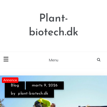
Skip
to
content
Plant-
biotech.dk
Menu
Annonce
Annonce
Annonce
Blog
marts 9, 2026
by
plant-biotech.dk