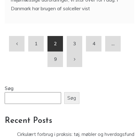
Danmark har brugen af solceller vist
1
2
3
4
…
9
Søg
Søg
Recent Posts
Cirkulært forbrug i praksis: tøj, møbler og hverdagsfund